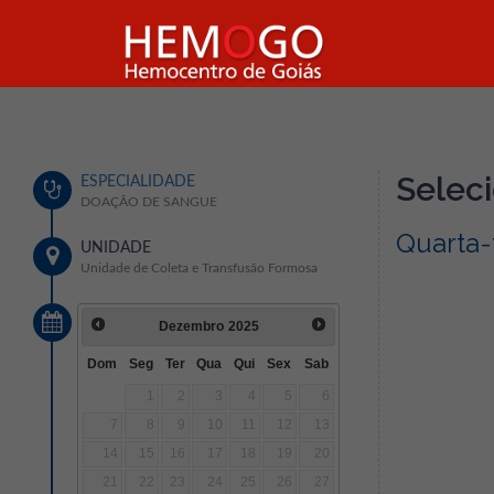
Seleci
ESPECIALIDADE
DOAÇÃO DE SANGUE
Quarta-
UNIDADE
Unidade de Coleta e Transfusão Formosa
Dezembro
2025
Dom
Seg
Ter
Qua
Qui
Sex
Sab
1
2
3
4
5
6
7
8
9
10
11
12
13
14
15
16
17
18
19
20
21
22
23
24
25
26
27