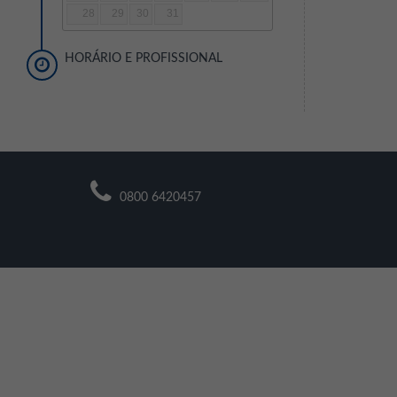
28
29
30
31
HORÁRIO E PROFISSIONAL
0800 6420457