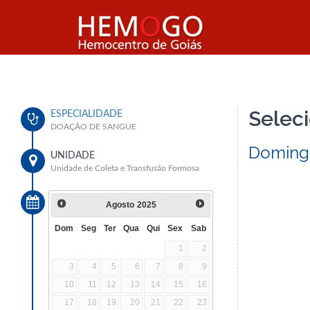
Seleci
ESPECIALIDADE
DOAÇÃO DE SANGUE
Domingo
UNIDADE
Unidade de Coleta e Transfusão Formosa
Agosto
2025
Dom
Seg
Ter
Qua
Qui
Sex
Sab
1
2
3
4
5
6
7
8
9
10
11
12
13
14
15
16
17
18
19
20
21
22
23