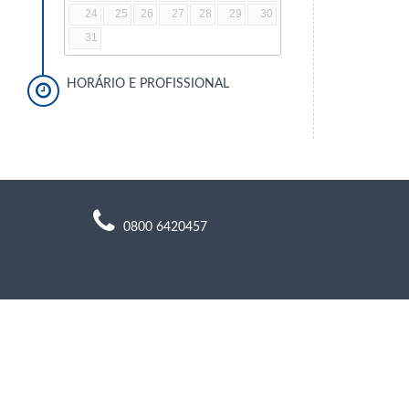
24
25
26
27
28
29
30
31
HORÁRIO E PROFISSIONAL
0800 6420457