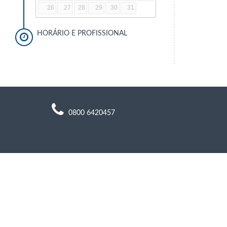
26
27
28
29
30
31
HORÁRIO E PROFISSIONAL
0800 6420457