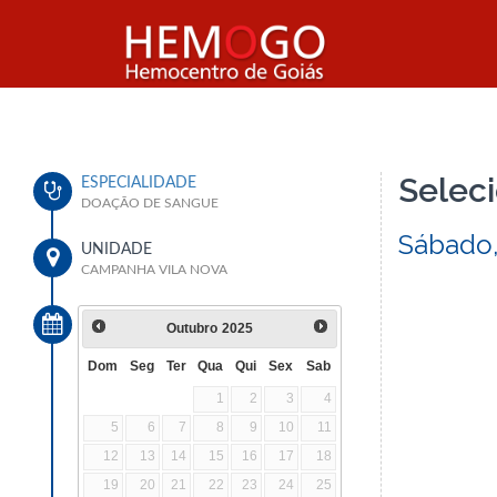
Seleci
ESPECIALIDADE
DOAÇÃO DE SANGUE
Sábado,
UNIDADE
CAMPANHA VILA NOVA
Outubro
2025
Dom
Seg
Ter
Qua
Qui
Sex
Sab
1
2
3
4
5
6
7
8
9
10
11
12
13
14
15
16
17
18
19
20
21
22
23
24
25