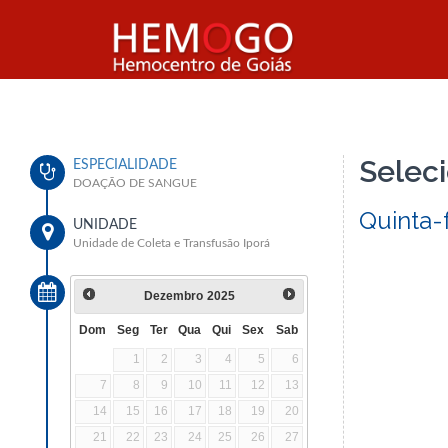
Seleci
ESPECIALIDADE
DOAÇÃO DE SANGUE
Quinta-
UNIDADE
Unidade de Coleta e Transfusão Iporá
Dezembro
2025
Dom
Seg
Ter
Qua
Qui
Sex
Sab
1
2
3
4
5
6
7
8
9
10
11
12
13
14
15
16
17
18
19
20
21
22
23
24
25
26
27