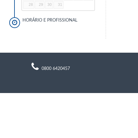
28
29
30
31
HORÁRIO E PROFISSIONAL
0800 6420457