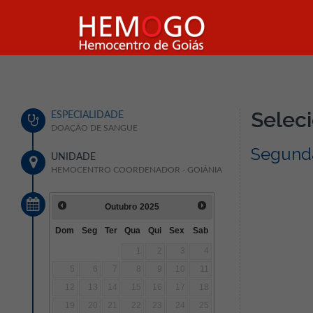
Seleci
ESPECIALIDADE
DOAÇÃO DE SANGUE
Segunda
UNIDADE
HEMOCENTRO COORDENADOR - GOIÂNIA
Outubro
2025
Dom
Seg
Ter
Qua
Qui
Sex
Sab
1
2
3
4
5
6
7
8
9
10
11
12
13
14
15
16
17
18
19
20
21
22
23
24
25