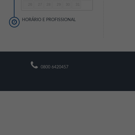
26
27
28
29
30
31
HORÁRIO E PROFISSIONAL
0800 6420457