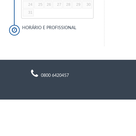
24
25
26
27
28
29
30
31
HORÁRIO E PROFISSIONAL
0800 6420457