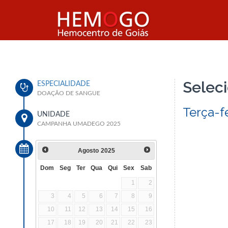
Seleci
ESPECIALIDADE
DOAÇÃO DE SANGUE
Terça-fe
UNIDADE
CAMPANHA UMADEGO 2025
Agosto
2025
Dom
Seg
Ter
Qua
Qui
Sex
Sab
1
2
3
4
5
6
7
8
9
10
11
12
13
14
15
16
17
18
19
20
21
22
23