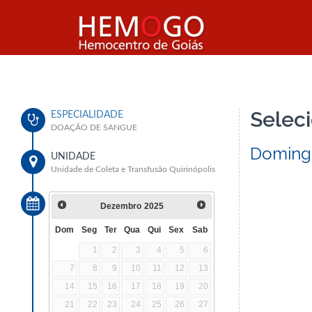
Seleci
ESPECIALIDADE
DOAÇÃO DE SANGUE
Doming
UNIDADE
Unidade de Coleta e Transfusão Quirinópolis
Dezembro
2025
Dom
Seg
Ter
Qua
Qui
Sex
Sab
1
2
3
4
5
6
7
8
9
10
11
12
13
14
15
16
17
18
19
20
21
22
23
24
25
26
27