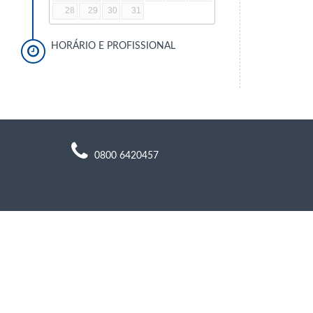
28
29
30
31
HORÁRIO E PROFISSIONAL
0800 6420457